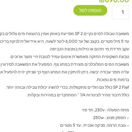
כמות
הוספה לסל
של
משאבה
טבולה
משאבה טבולה למים נקיים SP 2 מסייעת באופן אמין בהוצאת מים
-
עד 5 מילימטרים. בקצב של עד 6,000 ליטר לשעה, היא אידיא
KARCHER
עקב חדירת מי תהום או נזילות במכונת הכביסה.
SP2
טבעת השקופית החזקה מאפשרת איטום עמיד לטובת חיי מוצר ארוכים.
FLAT
משאבת המים המלוכלכים מצוידת במתג צף, המפעיל את המשאבה לסירוגין 
עליה מפני עבודה יבשה. ניתן להתקין את המתג הצף כך שניתן יהיה להפעיל א
ברמות מים נמוכות.
SP 2 Flat כולל גם רגליים מתקפלות, בכדי להשיג יכולת טבילה גבוהה יותר.
כולל חיבור מהיר לצינורות 1/4 ” המתחברים במהירות ובקלות.
מתח הפעלה : 230v, חד פזי
– הספק מנוע : 250w
– גובה הרמה, סניקה אנכית : עד 5 מטרים