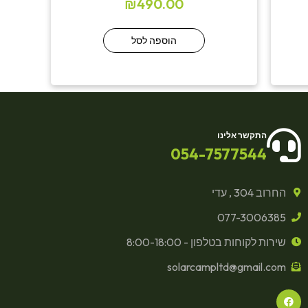
₪
490.00
הוספה לסל
התקשר אלינו
054-7577544
החרוב 304 , עדי
077-3006385
שירות לקוחות בטלפון - 8:00-18:00
solarcampltd@gmail.com
F
a