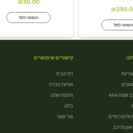
₪
50.00
₪
250.0
הוספה לסל
וספה לסל
נו
קישורים שימושיים
ריות
דף הבית
טענים
אודות חברה
 שטח 4X4
החנות שלנו
בלוג
ותים כימיים
צור קשר
וון ולרכב