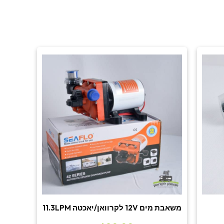
משאבת מים 12V לקרוואן/יאכטה 11.3LPM