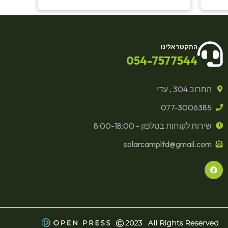
התקשר אלינו
054-7577544
החרוב 304 , עדי
077-3006385
שירות לקוחות בטלפון - 8:00-18:00
solarcampltd@gmail.com
F
a
c
e
b
o
o
k