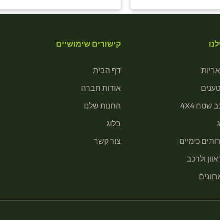
נו
קישורים שימושיים
ריות
דף הבית
טענים
אודות חברה
 שטח 4X4
החנות שלנו
בלוג
ותים כימיים
צור קשר
וון ולרכב
רוונים