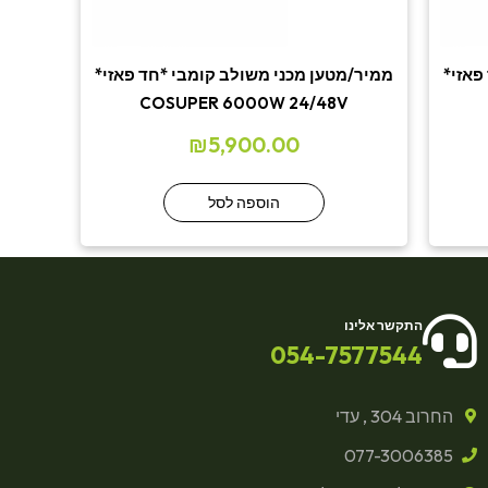
פאזי*
ממיר/מטען מכני משולב קומבי *חד פאזי*
COSUPER 6000W 24/48V
₪
5,900.00
הוספה לסל
התקשר אלינו
054-7577544
החרוב 304 , עדי
077-3006385