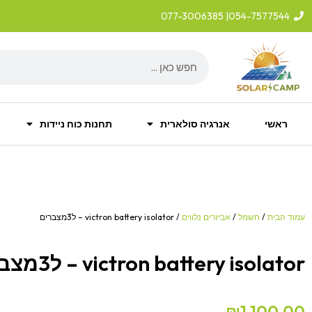
ילוג
| 077-3006385
054-7577544
תוכן
Search
ראשי
אנרגיה סולארית
תחנות כוח ניידות
עמוד הבית
/
חשמל
/
אביזרים נלווים
/ victron battery isolator – ל3מצברים
victron battery isolator – ל3מצברים
₪
1,100.00