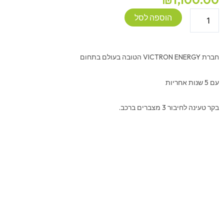
כמות
הוספה לסל
של
victron
battery
חברת VICTRON ENERGY הטובה בעולם בתחום
isolator
-
עם 5 שנות אחריות
ל3מצברים
בקר טעינה לחיבור 3 מצברים ברכב.