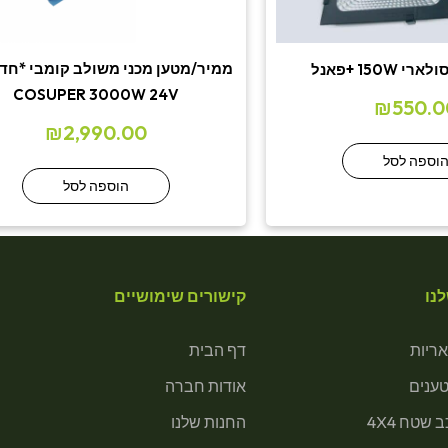
ממיר/מטען מכני משולב קומבי *חד 
150W +פאנל
COSUPER 3000W 24V
₪
550.0
₪
2,990.00
וספה לסל
הוספה לסל
נו
קישורים שימושיים
ריות
דף הבית
טענים
אודות חברה
 שטח 4X4
החנות שלנו