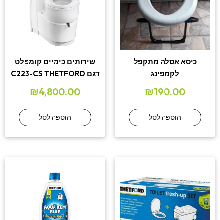
כיסא אסלה מתקפל
שירותים כימיים קומפלט
לקמפינג
דגם C223-CS THETFORD
₪
4,800.00
₪
190.00
הוספה לסל
הוספה לסל