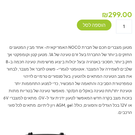
₪
299.00
כמות
הוספה לסל
של
מטען
מצברים
מטען מצברים חכם של חברת
NOCO
האמריקאית- אחד מבין המטענים
NOCO
החזקים ביותר של החברה! בעל זרם טעינה של 1A. מטען קטן וקומפקטי אך
GENIUS
חזק ביותר, חסכוני באנרגיה ובעל יכולות ביצוע מרשימות. טעינה חכמה ב-8
1A
שלבים לשמירה על המצבר. אוטומטי לגמרי- פשוט לחבר אל מצבר, לבחור
את מצב הטעינה המתאים ולהטעין. בעל סנסורים טרמיים לזיהוי
טמפרטורת הסביבה והתאמה של המכשיר, כדי למנוע התחממות יתר
וטעינת יתר/תת טעינה באקלים חם/קר. מאפשר טעינה של בטריות מתות
בזכות מצב בקרה חדש המאפשר לטעון ידנית עד ל-0V. מתאים למצברי 6V
או 12V בכל הגדלים והסוגים, כולל:
AGM
, gel ויון ליתיום. מתאים לכל סוגי
הרכבים.