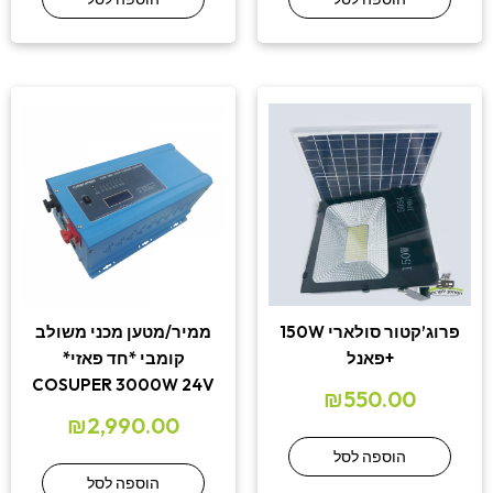
פרוג’קטור סולארי 150W
ממיר/מטען מכני משולב
+פאנל
קומבי *חד פאזי*
COSUPER 3000W 24V
₪
550.00
₪
2,990.00
הוספה לסל
הוספה לסל