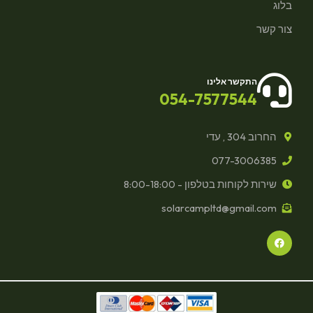
בלוג
צור קשר
התקשר אלינו
054-7577544
החרוב 304 , עדי
077-3006385
שירות לקוחות בטלפון - 8:00-18:00
solarcampltd@gmail.com
F
a
c
e
b
o
o
k