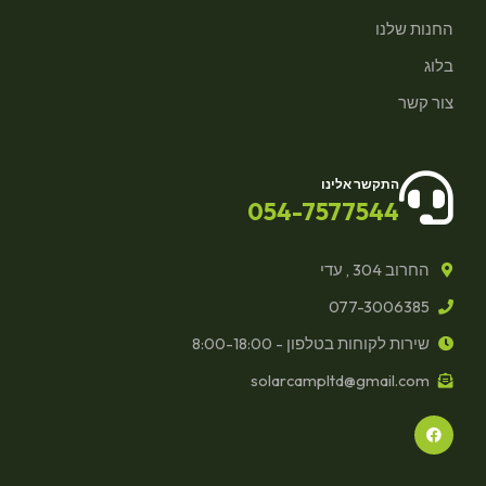
החנות שלנו
בלוג
צור קשר
התקשר אלינו
054-7577544
החרוב 304 , עדי
077-3006385
שירות לקוחות בטלפון - 8:00-18:00
solarcampltd@gmail.com
F
a
c
e
b