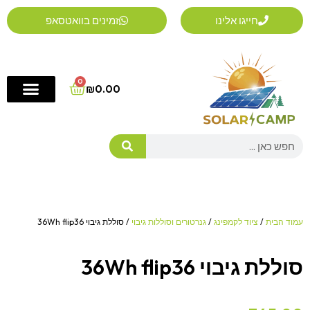
ילוג
חייגו אלינו
זמינים בוואטסאפ
תוכן
0
Cart
₪
0.00
Search
עמוד הבית
/
ציוד לקמפינג
/
גנרטורים וסוללות גיבוי
/ סוללת גיבוי 36Wh flip36
סוללת גיבוי 36Wh flip36