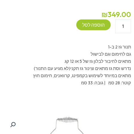
₪
349.00
כמות
הוספה לסל
של
תנור
חימום
תנור גז 2 ב-1
על
גם לחימום וגם לבישול
גז
מתאים לחיבור לבלון גז של 5 או 12 קג
כולל
נדרש וסת גז מתאים וצינור גז תקני(לא מגיע עם התנור)
כירת
מתאים במיוחד לשימוש בקמפינג, קרוואנים, חימום חוץ
בישול
קוטר: 28 סמ | גובה: 33 סמ