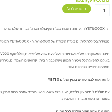
כמות
הוספה לסל
של
תחנת
כוח
ה- YETI6000X היא תחנת הכוח בעלת הקיבולת הגדולה ביותר שלנו עד כה.
ניידת
Goal
מצוידת בסוללת ליתיום בעלת קיבולת של Wh6000, ה- YETI6000X תפעיל מכשירים למשך ימים ארוכים.
Zero
YETI
ת
6000X
בעולם, להפעלת כל מכשיר המוזן משקע בקיר ביתי. קרוואנים חשמליים, נגררים
מעגלים חיוניים בביתכם ועוד.
להתראות לגנרטורים בנזין ושלום
YETI X
עם סוללת ליתיום-יון בליבה, ה- Goal Zero Yeti X מצ
בשטח, סדנאות וגיבוי חירום לבית.
קחו את שקע הקיר שלכם לכל מקום