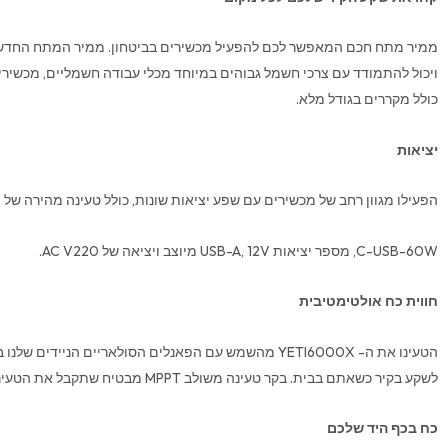
ממיר מתח חכם המאפשר לכם להפעיל מכשירים בביטחון. ממיר המתח החדש 
ויכול להתמודד עם צרכי חשמל גבוהים במיוחד מכלי עבודה חשמליים, מכשירים
כולל מקררים בגודל מלא.
יציאות
הפעילו מגוון רחב של מכשירים עם שפע יציאות שונות, כולל טעינה מהירה של
C-USB-60W, מספר יציאות USB-A, 12V מיוצב ויציאה של AC V220.
חווית כח אולטימטיבית
הטעינו את ה- YETI6000X מהשמש עם הפאנלים הסולאריים הניידי
לשקע בקיר כשאתם בבית. בקר טעינה משולב MPPT מבטיח שתקבל את הטעינה סולארית היעילה ביותר.
כח בכף היד שלכם