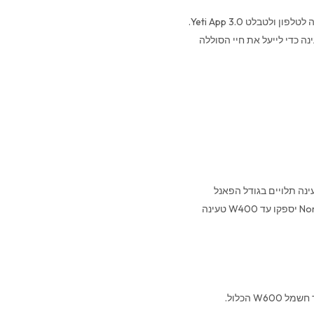
לפקח, לשלוט ולייעל את צריכת החשמל שלכם מכל מקום באמצעות אפליקצייה לטלפון ולטבלט Yeti App 3.0.
ה כדי לייעל את חיי הסוללה
הטעינה תלויים בגודל הפאנל
הסולארי. שימוש בשתי מזוודות Boulder 200 או פאנלים סולאריים Nomad 200 יספקו עד W400 טעינה