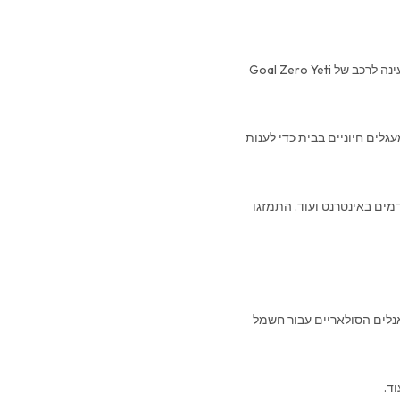
ה- YETI6000X ניתן לטעינה על ידי חיבור לשקע V12 שלך באמצעות כבל הטעינה לרכב של Goal Zero Yeti
לים חיוניים בבית כדי לענות
מים באינטרנט ועוד. התמזגו
שאתם בדרכים על ידי חיבור ה- Yeti שלכם לפאנלים הסולאריים עבור חשמל