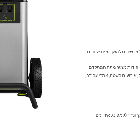
יהנו ממגוון רחב של אפשרויות הפעלה עם שפע של יציאות, כולל שקע V220 הודות ממיר מתח המתקדם
, אירועים בשטח, אתרי עבודה,
ייד אתכם בכוח אמין, נקי ונייד לקמפינג, אירועים