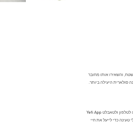
 שלנו בשטח, והשאירו אותו מחובר
לפקח, לשלוט ולייעל את צריכת החשמל שלכם מכל מקום באמצעות אפליקציה לטלפון ולטאבלט Yeti App
 טעינה כדי לייעל את חיי