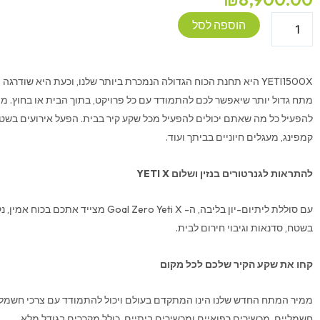
כמות
הוספה לסל
של
תחנת
כוח
YETI1500X היא תחנת הכוח הגדולה הנמכרת ביותר שלנו, וכעת היא שודרג
ניידת
מתח גדול יותר שיאפשר לכם להתמודד עם כל פרויקט, בתוך הבית או בחוץ.
Goal
להפעיל כל מה שאתם יכולים להפעיל מכל שקע קיר בבית. הפעל אירועים בשטח
Zero
קמפינג, מעגלים חיוניים בביתך ועוד.
YETI
1500X
להתראות לגנרטורים בנזין ושלום
YETI X
עם סוללת ליתיום-יון בליבה, ה- Goal Zero Yeti X מצ
בשטח, סדנאות וגיבוי חירום לבית.
קחו את שקע הקיר שלכם לכל מקום
ממיר המתח החדש שלנו הינו המתקדם בעולם ויכול להתמודד עם צרכי חשמל 
חשמליים, מכשירים רפואיים ומכשירים ביתיים, כולל מקררים בגודל מלא.