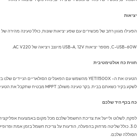
יציאות
הפעילו מגוון רחב של מכשירים עם שפע יציאות שונות, כולל טעינה מהירה של
C-USB-60W, מספר יציאות USB-A, 12V מיוצב ויציאה של AC V220.
חווית כח אולטימטיבית
הטעינו את ה- YETI1500X מהשמש עם הפאנלים הסולאריים הניידים
לשקע בקיר כשאתם בבית. בקר טעינה משולב MPPT מבטיח שתקבל את הטעינה סולארית היעילה ביותר.
כח בכף היד שלכם
3.0. כולל שליטה מרחוק בהפעלה, הודעות על צריכת חשמל בזמן אמת ופרופילי
הסוללה שלכם.