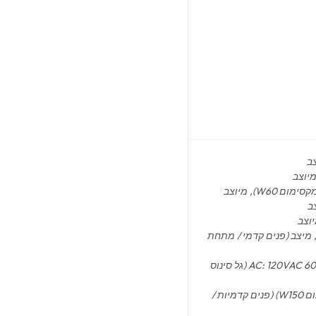
את מתח גבוה V12 : עד A30 (מקסימום W360), מיצב (פנים קדמי / מתחת
ממיר מתח AC: 120VAC 60Hz, 16.5A (W2000, SURGE W3500) (גל סינוס
יציאת טעינה (8 מ”מ): 14-50 וולט, עד A10 (מקסימום W150) (פנים קדמיות /