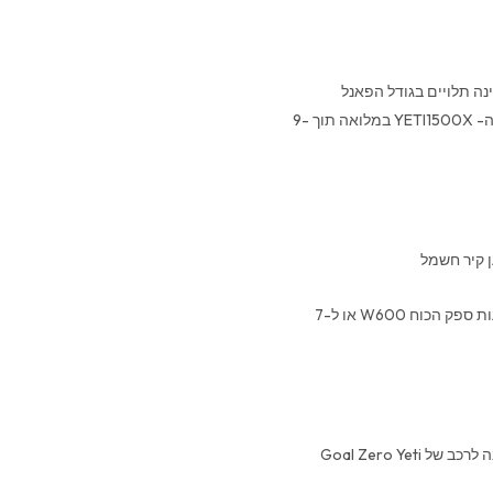
טעינה תלויים בגודל הפאנל
הסולארי. מזוודת Boulder 200 תספק W200 טעינה סולארית ותטען את ה- ה- YETI1500X במלואה תוך 9-
AC-W120 הכלול. לא מספיק מהיר? הורידו את זמן הטעינה ל-3 שעות באמצעות ספק הכוח W600 או ל-7
ה- YETI1500X ניתן לטעינה על ידי חיבור שקע V12 שלך באמצעות כבל הטעינה לרכב של Goal Zero Yeti