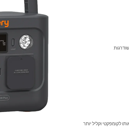
משלב סוללת LiFePO4, מה שהופך אותו לקומפקטי וקליל יותר