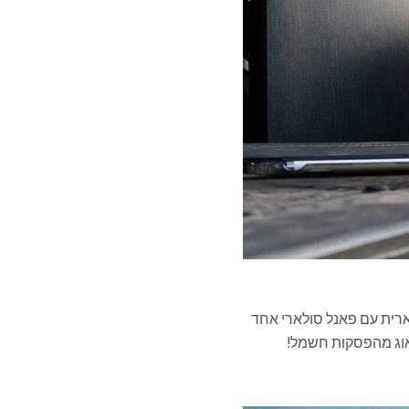
, ו-4 שעות של טעינה סולארית עם פאנל סולארי אחד