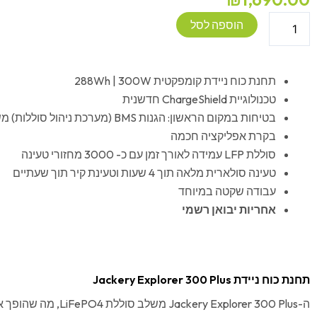
כמות
הוספה לסל
של
תחנת
כוח
תחנת כוח ניידת קומפקטית 288Wh | 300W
ניידת
טכנולוגיית ChargeShield חדשנית
Jackery
בטיחות במקום הראשון: הגנות BMS (מערכת ניהול סוללות) משודרגות
Explorer
בקרת אפליקציה חכמה
300
סוללת LFP עמידה לאורך זמן עם כ- 3000 מחזורי טעינה
Plus
טעינה סולארית מלאה תוך 4 שעות וטעינת קיר תוך שעתיים
עבודה שקטה במיוחד
אחריות יבואן רשמי
תחנת כוח ניידת Jackery Explorer 300 Plus
ה-Jackery Explorer 300 Plus 