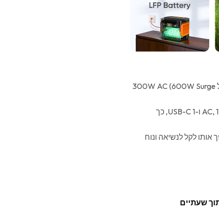
Explorer 300 Plus היא תחנת כוח ניידת עם מהפך גלי סינוס טהור של 300W AC (600W Surge
יש לו את היכולת לטעון עד 4 מכשירים בו זמנית, הודות לפלט 1 AC, 1 USB-A ו-1 USB-C, כך
 אותו לקל לנשיאה ונוח