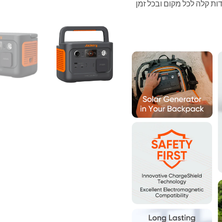
ק”ג בלבד,המאפשר ניידות קלה לכל מקום ובכל זמן