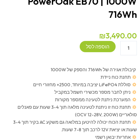
PowerOak EB70 | 1000W
716Wh
₪
3,490.00
כמות
הוספה לסל
של
תחנת
כוח
קיבולת אגירה של 716Wh והספק של 1000W
ניידת
תחנת כוח ניידת
BLUETTI
סוללת LiFePO4 יציבה במיוחד, 2500+ מחזורי חיים
PowerOak
ניתן לחבר מספר מכשירי חשמל במקביל
EB70
המערכת ניתנת לטעינה ממספר מקורות
|
תחנת כוח זו ניתנת לטעינה מלאה תוך 3-4 שעות עם פאנלים
1000W
סולאריים (OCV 12-28V, 200W)
716Wh
תחנת הכוח יכולה להיטען במלואה גם משקע AC בקיר תוך 3-4
שעות או יציאת 12V לרכב תוך 7-8 שעות.
אחריות יבואן רשמי