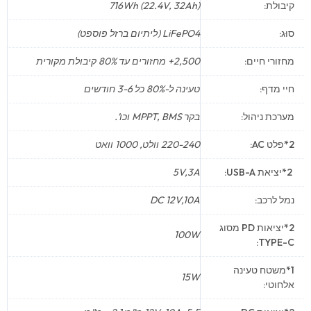
קיבולת:
716Wh (22.4V, 32Ah)
סוּג:
LiFePO4 (ליתיום ברזל פוספט)
מחזורי חיים:
2,500+ מחזורים עד 80% קיבולת מקורית
חיי מדף:
טעינה ל-80% כל 3-6 חודשים
מערכת ניהול:
בקר MPPT, BMS וכו’.
2*פלט AC:
220-240 וולט, 1000 וואט
2*יציאת USB-A:
5V,3A
נמל לרכב:
DC 12V,10A
2*יציאות PD מסוג
100W
TYPE-C:
1*משטח טעינה
15W
אלחוטי: