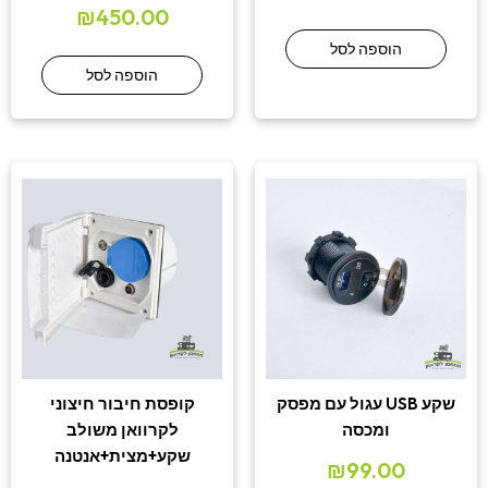
₪
450.00
הוספה לסל
הוספה לסל
שקע USB עגול עם מפסק
קופסת חיבור חיצוני
ומכסה
לקרוואן משולב
שקע+מצית+אנטנה
₪
99.00