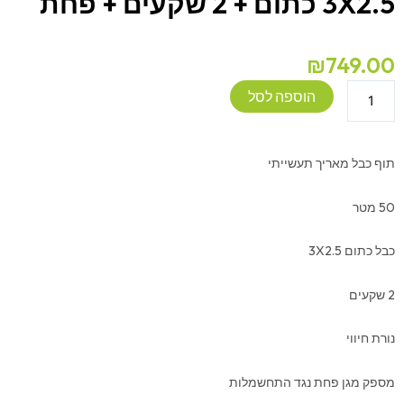
3X2.5 כתום + 2 שקעים + פחת
₪
749.00
כמות
הוספה לסל
של
תוף
כבל
תוף כבל מאריך תעשייתי
מאריך
50
50 מטר
מטר
תעשייתי
כבל כתום 3X2.5
3X2.5
כתום
2 שקעים
+
2
נורת חיווי
שקעים
+
מספק מגן פחת נגד התחשמלות
פחת