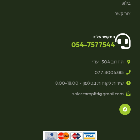
בלוג
צור קשר
התקשר אלינו
054-7577544
החרוב 304 , עדי
077-3006385
שירות לקוחות בטלפון - 8:00-18:00
solarcampltd@gmail.com
F
a
c
e
b
o
o
k