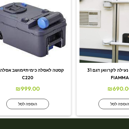
ידית עלייה + נעילה לקרוואן דגם 31
קסטה לאסלה כימית+מושב אסלה 
C220
FIAMMA
₪
999.00
₪
690.0
וספה לסל
הוספה לסל