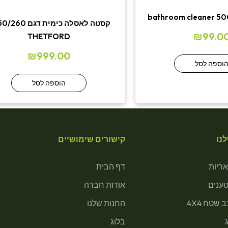
bathroom cleaner 500
קסטה לאסלה כימית דגם
₪
99.0
THETFORD
₪
999.00
וספה לסל
הוספה לסל
נו
קישורים שימושיים
ריות
דף הבית
טענים
אודות חברה
 שטח 4X4
החנות שלנו
בלוג