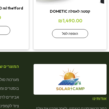
 ml thetford
קסטה לאסלה DOMETIC
0
₪
1,490.00
ה
הוספה לסל
המוצרים של
מערכות סולא
בוסטרים ומ
אביזרים לרכב
אודותינו
ציוד לקמפינג
בתור קרוואניסטים בעצמינו, ולאחר שהבנו את עולם