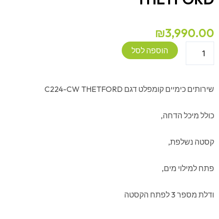
₪
3,990.00
כמות
הוספה לסל
של
שירותים
כימיים
שירותים כימיים קומפלט דגם C224-CW THETFORD
קומפלט
דגם
כולל מיכל הדחה,
C224-
CW
קסטה נשלפת,
THETFORD
פתח למילוי מים,
ודלת מספר 3 לפתח הקסטה