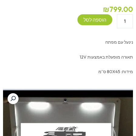
₪
799.00
כמות
הוספה לסל
של
שולחן
חיצוני
נינעל עם מפתח
מתקפל
עם
תאורה מופעלת באמצעות 12V
תאורה
מידות: 80X45 ס”מ