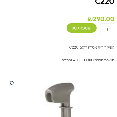
C220
₪
290.00
כמות
הוספה לסל
של
קפיץ
לידית
קפיץ לידית אסלה לדגם C220
אסלה
THETFORD-
תוצרת חברת THETFORD- גרמניה
C220