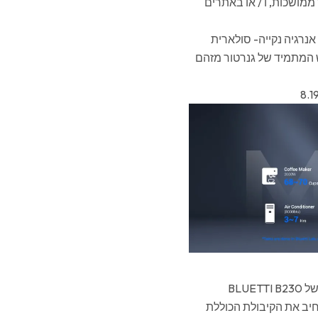
מושכות, ו / או באתרים
רגיה נקייה- סולארית
 המתמיד של גנרטור מזהם
עם שתי יציאות הרחבה, ה-AC200MAX מקבל עד שני מודולי סוללה של BLUETTI B230
שילובם יכול להרחיב את הקיבולת הכוללת