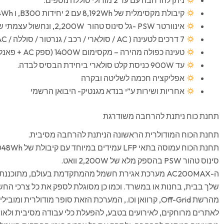
ניתן להרחבה עם עד 2 מודולי סוללה נוספים.
קיבולת מקסימלית של 8,192Wh עם 2 יחידות B300, ו 6,144Wh עם 2 יחידות B230.
אינוורטר PSW -גל סינוס טהור 2,200W, ונחשול עצמתי של עד 4800W ב (Surge).
7 דרכים לטעינה ( AC / סולארי / רכב / גנרטור / סוללה / AC / AC+סולארי כפול )
טעינה כפולה מהירה – מקסימום 1400W (ספק AC + פאנל סולארי/ DC)
עד 900W כניסת קלט סולארי ביחידת הבסיס לבדה.
אפליקציה חכמה לשליטה ובקרה
אחריות ושירות ע”י בנדא מגנטיק- היבואן הרשמי
תחנת כוח ניתנת להרחבה משודרגת
תחנת הכוח המודולרית הראשונה הניתנת להרחבה מסיבית.
סינוס טהור PSW בהספק מלא של 2,200W וואט.
ה-AC200MAX מערכת אגירת חשמל מהמתקדמת בעולם, מתוכ
שלך בבית, בחנות או במשרד. וכמו כן מסוגלת לספק את כל צרכי הח
מהרשת Off-Grid, קרוואן וכו., המערכת הזאת סופר מודולרית ומו
לאתרים מרוחקים, לאירועים בטבע, להפעלת כלי עבודה מסיבית ולאורך