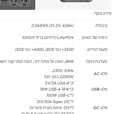
מידע נוסף
קיבולת:
2,048Wh (51.2V, 40Ah)
כימיה של תאים:
LiFePO4 (ליתיום ברזל פוספט)
מעגל החיים:
3500+ (עד 80%), 6000+ (עד 50%)
מערכת ניהול:
BMS, הגנה על מתח יתר, הגנה מפני קצר חשמלי
230V, 50Hz,
פלט AC:
2200W בסך הכל
2*5V/3A USA-A
פלט USB:
2*18W USB-A 18W
1*100W USB-C
1*12V/30A Super DC
פלט DC:
1*12V יציאת מצית סיגריות
2*12V DC 5521 (שקע 5.5 מ”מ)