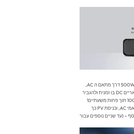
ה-AC200MAX מאפשר כניסה סולארית PV של עד 900W ובנוסף-500W דרך מתאם ה AC,
אתה יכול אפילו להטעין את המערכת דרך שקע הקיר AC ופאנלים סולאריים DC בו זמנית ולהגביר
יתרה מכך, לכל מודול סוללה של BLUETTI יש כניסות טעינה עבור מתאמי AC, וכניסת PV כך
 כל מודול נוסף שיתווסף – (עד שניים נוספים עבור