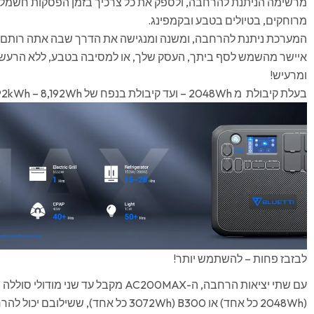
מרשימה הניתנת להרחבה, ולספק את כל צרכיך בזמן הפסקות חשמל מ
מרוחקים, בטיולים בטבע ובקמפינג.
המערכת ניתנת להרחבה, ומשנה ומנגישה את הדרך שבה אתה רותם אנ
איישר מהשמש לסף ביתך, העסק שלך, או למסיבה בטבע, ללא הרעש
ומרעיש!
בעלת קיבולת מ 2048Wh – ועד קיבולת בנפח של 8.192kWh – 8,192Wh
לבזבז פחות – להשתמש יותר!
(2048Wh כל אחד) או B300 (3072Wh כל אחד), ש