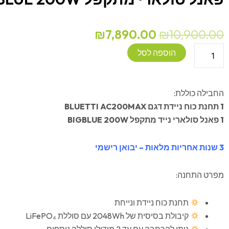
המחיר
המחיר
₪
7,890.00
₪
10,900.00
המקורי
הנוכחי
כמות
הוספה לסל
היה:
הוא:
של
₪7,890.00.
₪10,900.00.
קיט
תחנת
החבילה כוללת:
כוח
1 תחנת כוח ניידת דגם BLUETTI AC200MAX
ניידת
1 פאנל סולארי נייד מתקפל BIGBLUE 200W
BLUETTI
AC200MAX
3 שנות אחריות מלאות – יבואן רישמי
+
פאנל
מפרט התחנה:
סולארי
מתקפל
תחנת כוח ניידת ונייחת
BIGBLUE
קיבולת בסיסית של 2048Wh עם סוללת LiFePO₄
200W