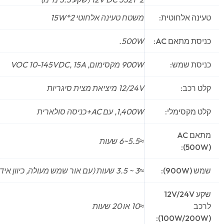
טעינה אלחוטית:
משטח טעינה אלחוטי 2*15W
כניסת מתאם AC:
500W.
כניסת שמש:
900W מקסימום, VOC 10-145VDC, 15A
קלט רכב:
12/24V מיציאת מצית סיגריות
קלט מקסימלי:
1,400W, עם AC+כניסה סולארית
מתאם AC
≈5.5~6 שעות
(500W):
שמש (900W):
≈3 ~ 3.5 שעות (עם אור שמש מעולה, כיוון אידיאלי וטמפרטורה נמוכה)
שקע 12V/24V
לרכב
≈10 או 20 שעות
(100W/200W):