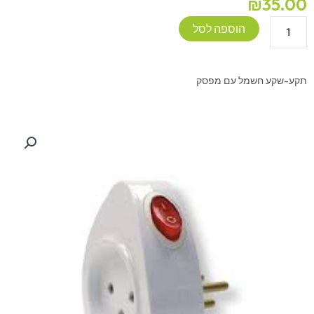
₪
35.00
כמות
הוספה לסל
של
קופלונג
עם
תקע-שקע חשמל עם מפסק
מפסק
-
שקע