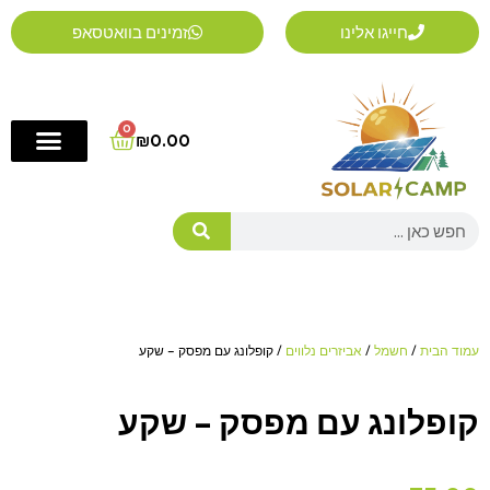
ילוג
חייגו אלינו
זמינים בוואטסאפ
תוכן
0
Cart
₪
0.00
Search
עמוד הבית
/
חשמל
/
אביזרים נלווים
/ קופלונג עם מפסק – שקע
קופלונג עם מפסק – שקע