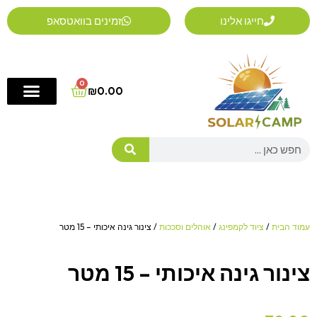
ילוג
חייגו אלינו
זמינים בוואטסאפ
תוכן
0
Cart
₪
0.00
Search
עמוד הבית
/
ציוד לקמפינג
/
אוהלים וסככות
/ צינור גינה איכותי – 15 מטר
צינור גינה איכותי – 15 מטר