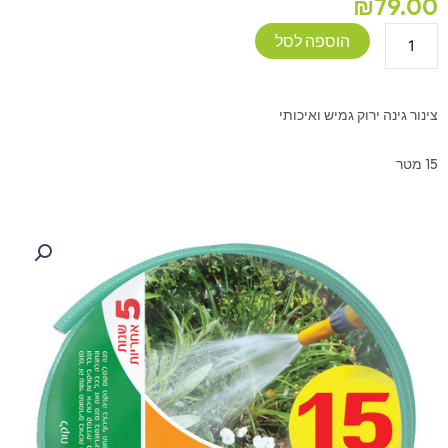
₪
79.00
כמות
הוספה לסל
של
צינור
גינה
צינור גינה ירוק גמיש ואיכותי
איכותי
-
15 מטר
15
מטר