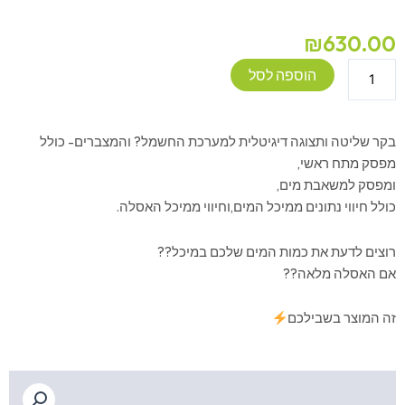
₪
630.00
כמות
הוספה לסל
של
צג
חיווי
בקר שליטה ותצוגה דיגיטלית למערכת החשמל
?
והמצברים- כולל
ושליטה
מפסק מתח ראשי,
במערכת
ומפסק למשאבת מים,
הקרוואן
כולל חיווי נתונים ממיכל המים,וחיווי ממיכל האסלה.
רוצים לדעת את כמות המים שלכם במיכל?
?
אם האסלה מלאה?
?
זה המוצר בשבילכם