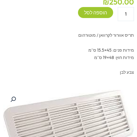
₪
250.00
כמות
הוספה לסל
של
פתח
אוורור
תריס אוורור לקרוואן / מוטורהום
מלבני
מידות פנים: 45×15.5 ס”מ
מידות חוץ: 48×19 ס”מ
צבע לבן