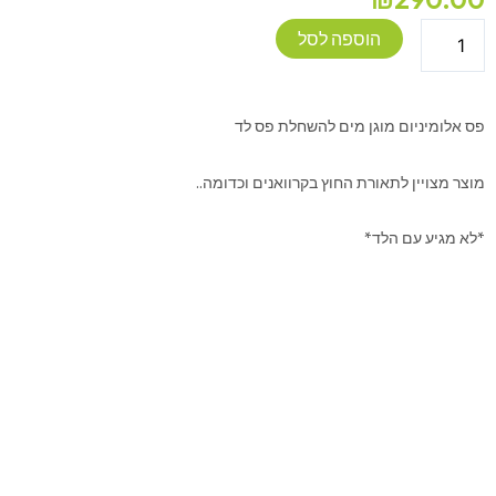
כמות
הוספה לסל
של
פס
לתאורה
פס אלומיניום מוגן מים להשחלת פס לד
אלומיניום
שטוח
מוצר מצויין לתאורת החוץ בקרוואנים וכדומה..
3
מטר
*לא מגיע עם הלד*