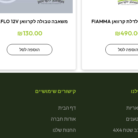
ת קרוואן FIAMMA
משאבה טבולה לקרוואן SEAFLO 12V
₪
130.00
₪
490.0
וספה לסל
הוספה לסל
נו
קישורים שימושיים
ריות
דף הבית
טענים
אודות חברה
 שטח 4X4
החנות שלנו