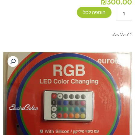
₪
300.00
כמות
הוספה לסל
של
פס
לד
**כולל שלט
מחליף
צבעים
5
מטר
60W