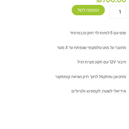
כמות
הוספה לסל
של
פנס
חמישייה
פנס עם 5 לוחות לד חזקים במיוחד
12V
כולל
מחובר על מוט טלסקופי שנפתח עד 3 מטר
מוט
ושקע
חיבור 12V עם תקע מצית רגיל
מצית
מתכוונן ומתקפל לתוך תיק נשיאה קומפקטי
אידיאלי לשטח, לקמפינג ולטיולים