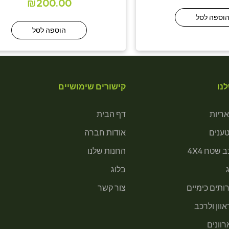
₪
200.00
וספה לסל
הוספה לסל
נו
קישורים שימושיים
ריות
דף הבית
טענים
אודות חברה
 שטח 4X4
החנות שלנו
בלוג
ותים כימיים
צור קשר
וון ולרכב
רוונים