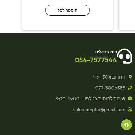
הוספה לסל
התקשר אלינו
054-7577544
החרוב 304 , עדי
077-3006385
שירות לקוחות בטלפון - 8:00-18:00
solarcampltd@gmail.com
F
a
c
e