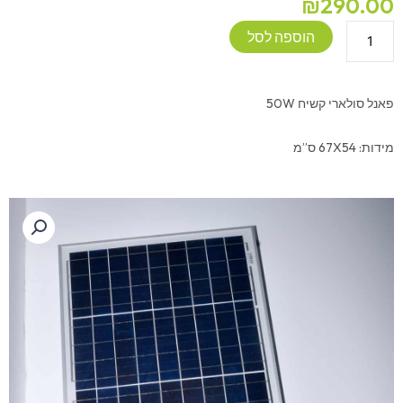
₪
290.00
כמות
הוספה לסל
של
פנל
סולארי
פאנל סולארי קשיח 50W
50W
מידות: 67X54 ס”מ