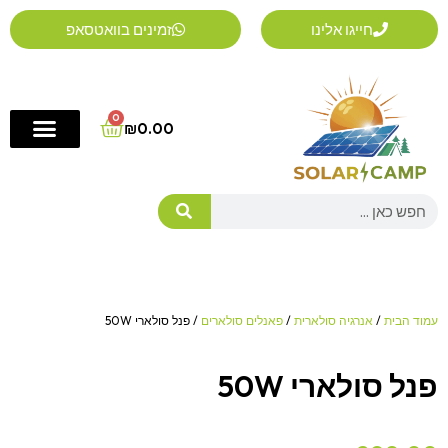
ילוג
חייגו אלינו
זמינים בוואטסאפ
תוכן
0
Cart
₪
0.00
Search
עמוד הבית
/
אנרגיה סולארית
/
פאנלים סולארים
/ פנל סולארי 50W
פנל סולארי 50W