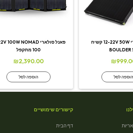
פאנל סולארי 12-22V 50W קשיח
פאנל סולארי V 100W NOMAD
BOULDER 
100 מתקפל
₪
2,390.00
₪
999.0
וספה לסל
הוספה לסל
נו
קישורים שימושיים
ריות
דף הבית