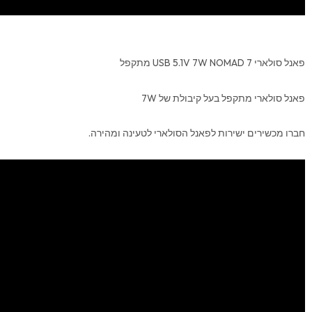
פאנל סולארי USB 5.1V 7W NOMAD 7 מתקפל
פאנל סולארי מתקפל בעל קיבולת של 7W
חברו מכשירים ישירות לפאנל הסולארי לטעינה ומהירה.