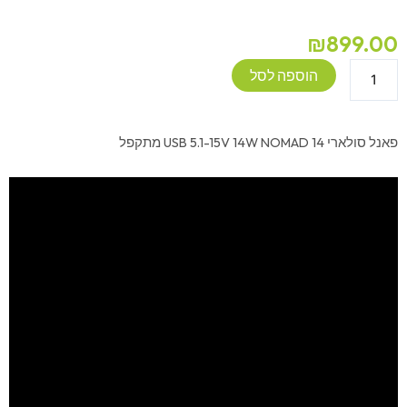
₪
899.00
כמות
הוספה לסל
של
פאנל
סולארי
פאנל סולארי USB 5.1-15V 14W NOMAD 14 מתקפל
USB
5.1-
15V
14W
NOMAD
14
מתקפל