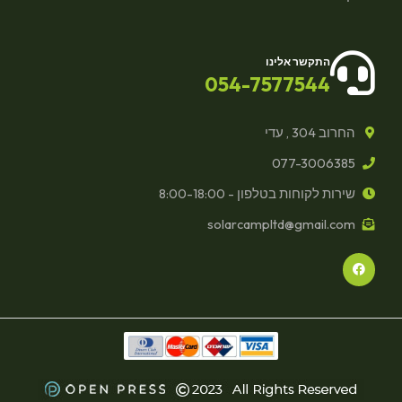
התקשר אלינו
054-7577544
החרוב 304 , עדי
077-3006385
שירות לקוחות בטלפון - 8:00-18:00
solarcampltd@gmail.com
F
a
c
e
b
o
o
k