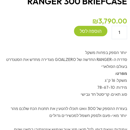
RANGER 300 BRIEFCASE
₪
3,790.00
כמות
הוספה לסל
של
פאנל
סולארי
יותר הספק בפחות משקל
נייד
סדרת ה-RANGER החדשה של GOALZERO מגדירה מחדש את הסטנדרט
GOALZERO
בעולם הסולארי
–
מפרט:
RANGER
משקל: 16 ק”ג
300
מידות: 78-67-10
BRIEFCASE
סוג תאים: קריסטל חד גבישי
בעזרת ההספק של 300 וואט תוכלו להטעין את תחנות הכח שלכם מהר
יותר מאי-פעם ולספק חשמל למכשירים גדולים
עמידות יוצאת דופן, לכל תנאי מזג אויר שימוש אינטנסיבי בתאני שטח.