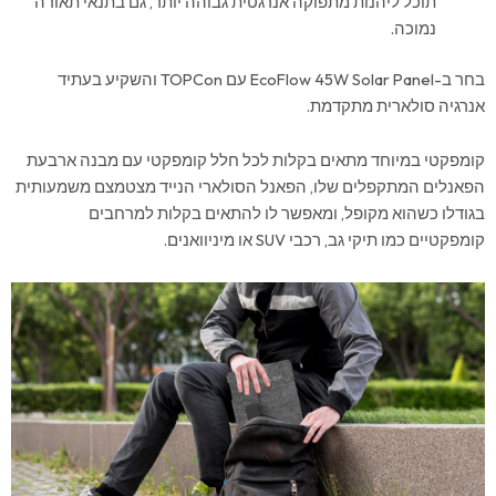
תוכל ליהנות מתפוקה אנרגטית גבוהה יותר, גם בתנאי תאורה
נמוכה.
בחר ב-EcoFlow 45W Solar Panel עם TOPCon והשקיע בעתיד
אנרגיה סולארית מתקדמת.
קומפקטי במיוחד מתאים בקלות לכל חלל קומפקטי עם מבנה ארבעת
הפאנלים המתקפלים שלו, הפאנל הסולארי הנייד מצטמצם משמעותית
בגודלו כשהוא מקופל, ומאפשר לו להתאים בקלות למרחבים
קומפקטיים כמו תיקי גב, רכבי SUV או מיניוואנים.