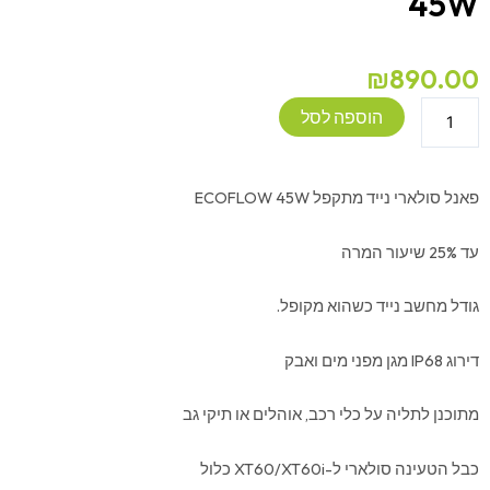
45W
₪
890.00
כמות
הוספה לסל
של
פאנל
סולארי
פאנל סולארי נייד מתקפל ECOFLOW 45W
מתקפל
ECOFLOW
עד 25% שיעור המרה
45W
גודל מחשב נייד כשהוא מקופל.
דירוג IP68 מגן מפני מים ואבק
מתוכנן לתליה על כלי רכב, אוהלים או תיקי גב
כבל הטעינה סולארי ל-XT60/XT60i כלול