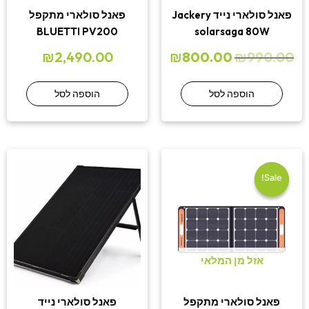
פאנל סולארי נייד Jackery
פאנל סולארי מתקפל
BLUETTI PV200
solarsaga 80W
₪
2,490.00
₪
800.00
₪
990.00
הוספה לסל
הוספה לסל
המחיר
המחיר
הנוכחי
המקורי
היה:
הוא:
Sale!
Sale!
₪1,790.00.
₪1,999.00.
אזל מן המלאי
פאנל סולארי מתקפל
פאנל סולארי נייד