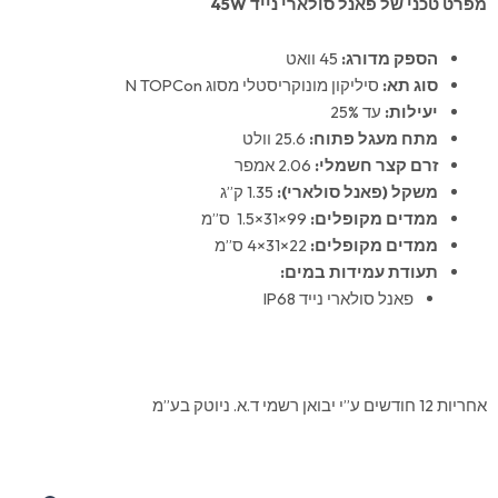
מפרט טכני של פאנל סולארי נייד 45
W
הספק מדורג:
45 וואט
סוג תא:
סיליקון מונוקריסטלי מסוג N TOPCon
יעילות:
עד 25%
מתח מעגל פתוח:
25.6 וולט
זרם קצר חשמלי:
2.06 אמפר
משקל (פאנל סולארי):
1.35 ק”ג
ממדים מקופלים:
99×31×1.5 ס”מ
ממדים מקופלים:
22×31×4 ס”מ
תעודת עמידות במים:
פאנל סולארי נייד IP68
אחריות 12 חודשים ע”י יבואן רשמי ד.א. ניוטק בע”מ