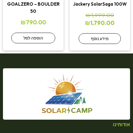
GOALZERO – BOULDER
Jackery SolarSaga 100W
50
₪
1,999.00
₪
790.00
₪
1,790.00
הוספה לסל
מידע נוסף
אודותינו