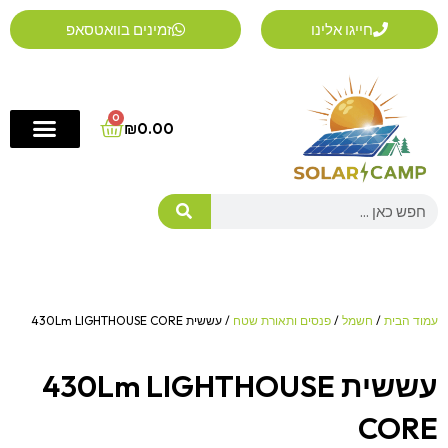
ילוג
חייגו אלינו
זמינים בוואטסאפ
תוכן
0
Cart
₪
0.00
Search
עמוד הבית
/
חשמל
/
פנסים ותאורת שטח
/ עששית 430Lm LIGHTHOUSE CORE
עששית 430Lm LIGHTHOUSE
CORE