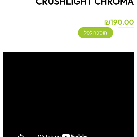
CRUSHLIGHT CHROMA
₪
190.00
כמות
הוספה לסל
של
עששית
סולארית
מתקפלת
CRUSHLIGHT
CHROMA