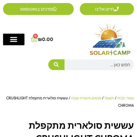
ילוג
חייגו אלינו
זמינים בוואטסאפ
תוכן
0
Cart
₪
0.00
Search
עמוד הבית
/
חשמל
/
פנסים ותאורת שטח
/ עששית סולארית מתקפלת CRUSHLIGHT
CHROMA
עששית סולארית מתקפלת