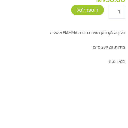
כמות
הוספה לסל
של
חלון
גג
חלון גג לקרוואן תוצרת חברת FIAMMA איטליה
לקרוואן
-
מידות: 28X28 ס”מ
FIAMMA
28X28
ללא וונטה