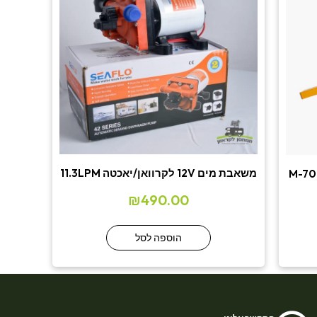
משאבת מים 12V לקרוואן/יאכטה 11.3LPM
₪
490.00
הוספה לסל