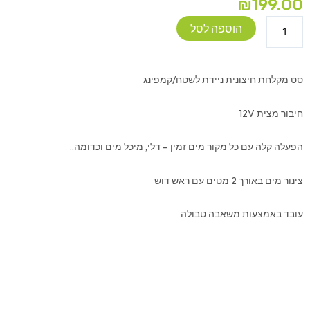
₪
199.00
כמות
הוספה לסל
של
סט
מקלחת
סט מקלחת חיצונית ניידת לשטח/קמפינג
חיצונית
12V
חיבור מצית 12V
הפעלה קלה עם כל מקור מים זמין – דלי, מיכל מים וכדומה..
צינור מים באורך 2 מטים עם ראש דוש
עובד באמצעות משאבה טבולה