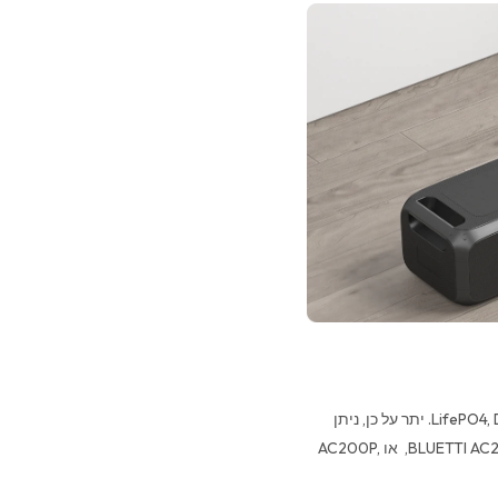
ל-B300 קיבולת של 3,072Wh ולמעלה מ-3,500 מחזורי חיים ב LifePO4, DOD 80%. יתר על כן, ניתן
לשרשר מספר סוללות להגדלת הקיבולת הכוללת בשילוב עם סדרת BLUETTI AC200MAX, או AC200P,