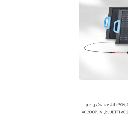
ל-B300 קיבולת של 3,072Wh ולמעלה מ-3,500 מחזורי חיים ב LifePO4, DOD 80%. יתר על כן, ניתן
לשרשר מספר סוללות להגדלת הקיבולת הכוללת בשילוב עם סדרת BLUETTI AC200MAX, או AC200P,