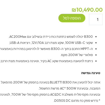
₪
10,490.00
כמות
הוספה לסל
של
סוללת
הרחבה
B300 יכולה לשמש כתחנת כוח ניידת ובשילוב עם AC200Max.
BLUETTI
שקעי 100W USB-C, שקע מצת רכב 12V/10A, ויציאות USB-A,
B300
ה-MPPT החכם בתוך ה-B300 מאפשר לו להיטען במהירות באמצעות פאנל
|
סולארי של 200W מקס.
3072Wh
ניתנת להטענה באמצעות שקע AC בקיר, וטעינה באמצעות מצת הרכב.
לתחנת
AC300
טעינה גמישה
המובנה, ובטעינת AC* 500W מרשת החשמל.
ובטעינה מקסימלית משולבת AC&DC בהספק מקסימלי של 700W, לטעינה מואצת.
* נדרש ספק כח מדגם D050S DC.