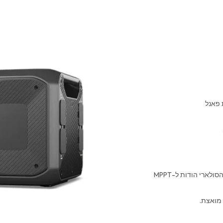
אתה יכול להטעין את BLUETTI B300 בטעינה בהספק של 200W מהפאנל הסולארי הודות ל-MPPT