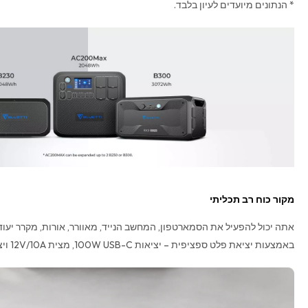
* הנתונים מיועדים לעיון בלבד.
מקור כוח רב תכליתי
אתה יכול להפעיל את הסמארטפון, המחשב הנייד, מאוורר, אורות, מקרר יעודי,
באמצעות יציאת פלט ספציפית – יציאות 100W USB-C, מצית 12V/10A ויציאות יציאות USB-A של 18W.