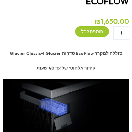
ECOFLOW
₪
1,650.00
כמות
הוספה לסל
של
סוללה
ניידת
סוללה למקרר EcoFlow סדרות Glacier ו-Glacier Classic
למקרר
GLACIER
קירור אלחוטי של עד 40 שעות
ECOFLOW