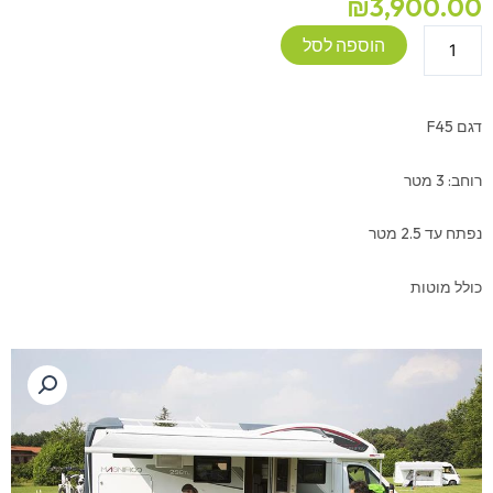
₪
3,900.00
כמות
הוספה לסל
של
סוכך
לקרוואן
דגם F45
-
FIAMMA
רוחב: 3 מטר
-
3X2.5
נפתח עד 2.5 מטר
כולל מוטות