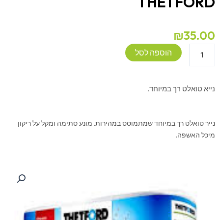
THETFORD
₪
35.00
כמות
הוספה לסל
של
נייר
טואלט
נייא טואלט רך במיוחד.
AQUA
SOFT
THETFORD
נייר טואלט רך במיוחד שמתמוסס במהירות. מונע סתימה ומקל על ריקון
מיכל האשפה.