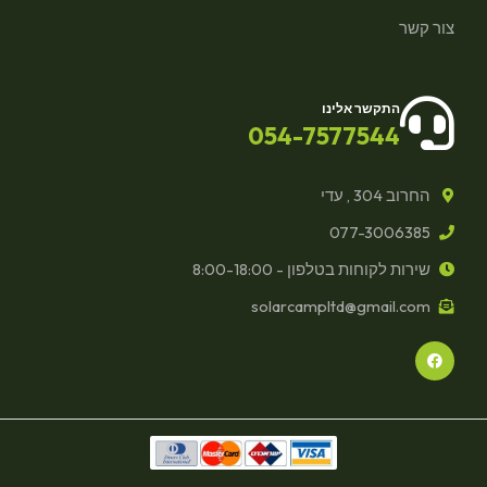
צור קשר
התקשר אלינו
054-7577544
החרוב 304 , עדי
077-3006385
שירות לקוחות בטלפון - 8:00-18:00
solarcampltd@gmail.com
F
a
c
e
b
o
o
k