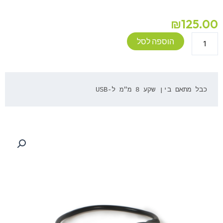
₪
125.00
כמות
הוספה לסל
של
מתאם
USB
ל-
כבל מתאם בין שקע 8 מ"מ ל-USB
LIGHT-
A-
LIFE
350