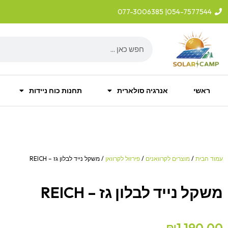
ילוג
| 077-3006385
054-7577544
תוכן
Search
ראשי
אנרגיה סולארית
תחנות כוח ניידות
עמוד הבית
/
מוצרים לקרוואנים
/
פירזול לקרוואן
/ משקל נייד לבלון גז – REICH
משקל נייד לבלון גז – REICH
₪
1,190.00