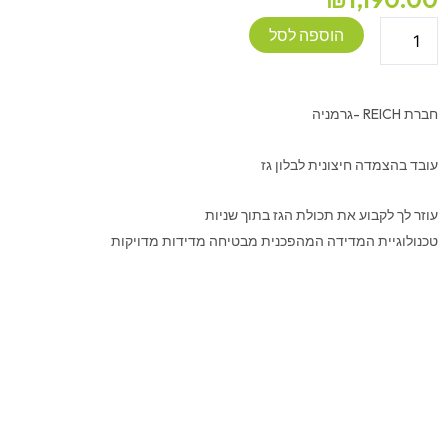
כמות
הוספה לסל
של
משקל
נייד
חברת REICH -גרמניה
לבלון
גז
עובד בהצמדה חיצונית לבלון גז
-
REICH
עוזר לך לקבוע את תכולת הגז בתוך שניות
טכנולוגיית המדידה המהפכנית מבטיחה מדידות מדויקות