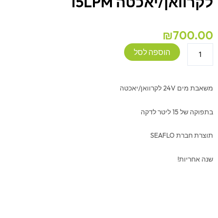
לקרוואן/יאכטה 15LPM
₪
700.00
כמות
הוספה לסל
של
משאבת
מים
משאבת מים 24V לקרוואן/יאכטה
24V
לקרוואן/יאכטה
בתפוקה של 15 ליטר לדקה
15LPM
תוצרת חברת SEAFLO
שנה אחריות!