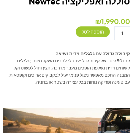
סוללה ואפליקציה Newtec
₪
1,990.00
כמות
הוספה לסל
של
מקרר/מקפיא
נייד
קיבולת גדולה עם גלגלים וידית נשיאה
50
קחו 50 ליטר של קירור לכל יעד בלי להרים משקל מיותר; גלגלים
ליטר
קשוחים וידית נשלפת הופכים מעבר מדרכה, חצץ וחול לפשוט וקל.
כולל
המבנה החכם מאפשר ניצול פנימי יעיל לבקבוקים ארוכים וקופסאות,
סוללה
עם טעינה ופריקה נוחות בכל עצירה בשטח או בחניה.
ואפליקציה
Newtec