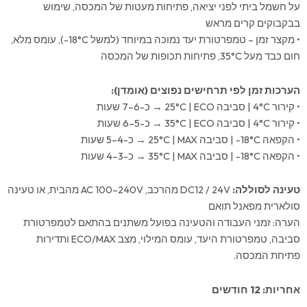
על חשמל ביתי לפני יציאה, פתיחות מעטות של המכסה, שימוש
בבקבוקים קרים מראש
• מקצר זמן – טמפרטורת יעד נמוכה במיוחד (למשל ‎-18°C), עומס מלא,
חום כבד מעל ‎35°C, פתיחות תכופות של המכסה
הערכות זמן לפי תרחישים נפוצים (אומדן):
• קירור ‎4°C | סביבה ‎25°C | ECO → כ-6–7 שעות
• קירור ‎4°C | סביבה ‎35°C | ECO → כ-5–6 שעות
• הקפאה ‎-18°C | סביבה ‎25°C | MAX → כ-4–5 שעות
• הקפאה ‎-18°C | סביבה ‎35°C | MAX → כ-3–4 שעות
טעינה לסוללה:
DC12 / 24V מהרכב, AC ‎100–240V מהבית, או טעינה
סולארית מפאנל תואם
הערה: זמני העבודה והטעינה בפועל משתנים בהתאם לטמפרטורת
סביבה, טמפרטורת היעד, עומס המילוי, מצב ECO/MAX ותדירות
פתיחת המכסה.
אחריות: 12 חודשים