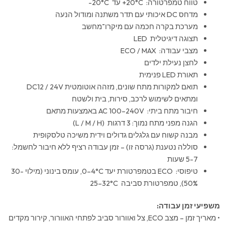
טווח טמפרטורה: ‎+20°C עד ‎-20°C
מדחס DC איכותי עם תדר משתנה ומודול הנעה
מערכת בקרה חכמה עם מיקרו־מחשב
תצוגה דיגיטלית LED
מצבי עבודה: ECO / MAX
לחצן נעילת ילדים
תאורת LED פנימית
תואם למקורות מתח שונים, מזהה אוטומטית DC12 / 24V
ומתאים לשימוש לרכב, סירות, בית ולשטח
חיבור מתח ביתי: AC ‎100–240V באמצעות מתאם
הגנה מפני מתח נמוך: 3 דרגות (L / M / H)
מבנה קשוח עם גלגלים גדולים וידית משיכה טלסקופית
סוללה נטענת (גרסה זו) – זמן עבודה רציף ללא חיבור לחשמל:
5-7 שעות
טיפוסי: ECO בטמפרטורת יעד ‎0–4°C, עומס בינוני (מילוי 30-
50%), טמפרטורת סביבה ‎25–32°C
משפיעי זמן עבודה:
• מאריך זמן – מצב ECO, צל ואוורור סביב לפתחי האוורור, קירור מקדים