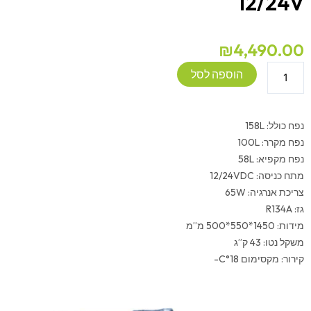
12/24V
₪
4,490.00
כמות
הוספה לסל
של
מקרר+מקפיא
158
נפח כולל: 158L
ליטר
נפח מקרר: 100L
צבע
נפח מקפיא: 58L
לבן
מתח כניסה: 12/24VDC
12/24V
צריכת אנרגיה: 65W
גז: R134A
מידות: 1450*550*500 מ”מ
משקל נטו: 43 ק”ג
קירור: מקסימום C°18-