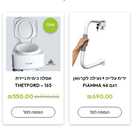
המחיר
המחי
המקורי
הנוכ
היה:
הוא:
Sale!
Sale!
.00.
₪590.00.
ידית עלייה + נעילה לקרוואן
אסלה כימית ניידת
דגם 46 FIAMMA
THETFORD – 165
₪
550.00
₪
590.00
₪
690.00
הוספה לסל
הוספה לסל