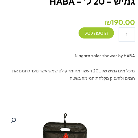
גמיש – 20 ל’ – HABA
₪
190.00
כמות
הוספה לסל
של
מקלחת
שטח
Niagara solar shower by HABA
חיצונית
-
מיכל מים גמיש של 20L העשוי מחומר קולט שמש אשר נועד לחמם את
עם
המים ולהעניק מקלחת חמימה בשטח.
מיכל
גמיש
-
20
ל'
-
HABA