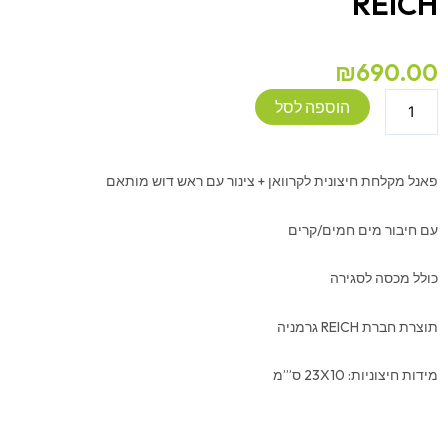
REICH
₪
690.00
כמות
הוספה לסל
של
מקלחת
חיצונית
פאנל מקלחת חיצונית לקרוואן + צינור עם ראש דוש מותאם
לקרוואן
-
עם חיבור מים חמים/קרים
REICH
כולל מכסה לסגירה
תוצרת חברת REICH גרמניה
מידות חיצוניות: 23X10 ס”’מ