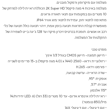
מצלמה עם מיקרופון ורמקול מובנים.
סולארי
מצלמה באיכות 4 מגה פיקסל 2K Super HD הכוללת ראיית לילה למרחק של
Reolink
10 מטרים גם במקומות עם תנאי תאורה גרועים.
Go
מתאימה לתנאי חוץ, עמידות לתנאי מזג אוויר IP64.
PT
מאפשרת קבלת התראות תנועה בזמן אמת, זיהוי תנועה כולל תנועה של כלי
Plus
רכב או אנשים. תומכת בכרטיס זיכרון מיקרו עד 128 ג’יגה בייט לשמירה של
ההקלטות על המצלמה.
מפרט טכני
• חיישן תמונה- חיישן CMOS בגודל 1/3 אינץ’
• רזולוציית וידאו- 2560 x 1440 (4.0 מגה פיקסל) ב-15 פריימים לשנייה
• פורמט וידאו- H.265
• שדה הראייה- עדשה קבועה,
אופקית: 95°,
אנכית: 57°,
115° אלכסון
• ראיית לילה אינפרא אדום- עד 10 מטרים (33 רגל) (LED: 6 יחידות/14
מיל/850 ננומטר)
• זום דיגיטלי- זום דיגיטלי 16X