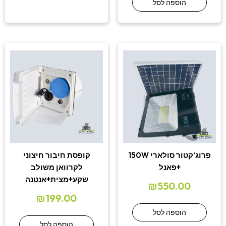
הוספה לסל
פרוג’קטור סולארי 150W
קופסת חיבור חיצוני
+פאנל
לקרוואן משולב
שקע+מצית+אנטנה
₪
550.00
₪
199.00
הוספה לסל
הוספה לסל