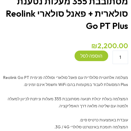
מסתובבת 355 מעלות נטענת
סולארית + פאנל סולארי Reolink
Go PT Plus
₪
2,200.00
כמות
הוספה לסל
של
מצלמה
אבטחה
מצלמה אלחוטית סלולרית עם פאנל סולארי וסוללה פנימית Reolink Go PT
אלחוטית
Plus המסוגלת לעבוד במקומות בהם WiFi וחשמל אינם זמינים.
מסתובבת
355
המצלמה בעלת יכולת תנועה מסתובבת 355 מעלות וניתנת לכיוון למעלה
מעלות
ולמטה עם שליטה מלאה דרך האפליקציה.
נטענת
סולארית
עובדת באמצעות כרטיס סים.
+
המצלמה תומכת באינטרנט סלולרי 3G / 4G.
פאנל