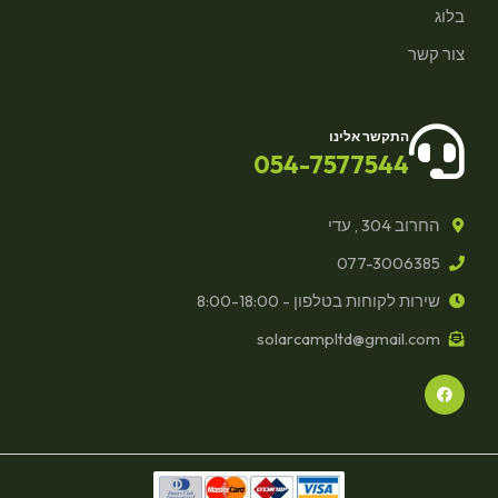
בלוג
צור קשר
התקשר אלינו
054-7577544
החרוב 304 , עדי
077-3006385
שירות לקוחות בטלפון - 8:00-18:00
solarcampltd@gmail.com
F
a
c
e
b
o
o
k