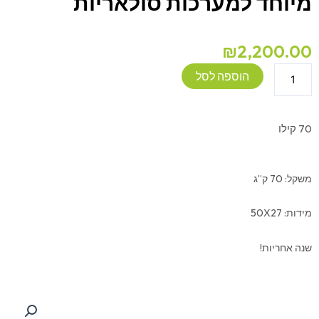
מיוחד למערכות סולאריות
₪
2,200.00
כמות
הוספה לסל
של
מצבר
ג'ל
70 קילו
פריקה
עמוקה
250A
משקל: 70 ק”ג
מיוחד
למערכות
מידות: 50X27
סולאריות
שנה אחריות!