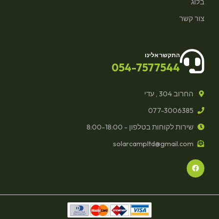
בלוג
צור קשר
התקשר אלינו
054-7577544
החרוב 304 , עדי
077-3006385
שירות לקוחות בטלפון - 8:00-18:00
solarcampltd@gmail.com
F
a
c
e
b
o
o
k