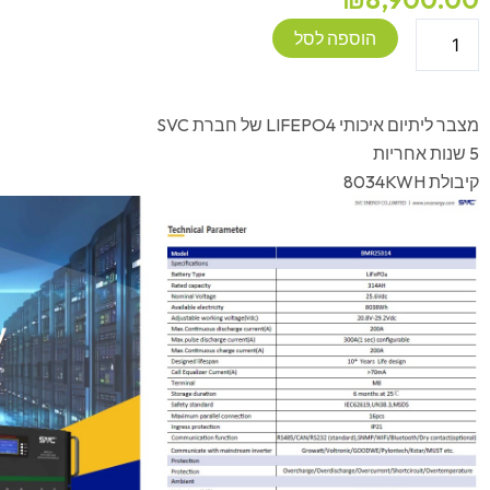
כמות
הוספה לסל
של
מצבר
ליתיום
מצבר ליתיום איכותי LIFEPO4 של חברת SVC
SVC
5 שנות אחריות
25.6V
קיבולת 8034KWH
314Ah
LiFePO4