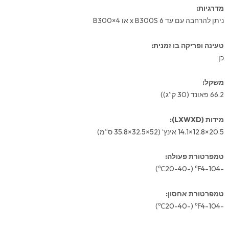
מדרגיות:
ניתן להרחבה עם עד 6 x B300S או 4×B300
טעינה ופריקה בו זמנית:
כן
משקל:
66.2 פאונד (30 ק”ג))
מידות (LXWXD):
20.5×12.8×14.1 אינץ’ (52×32.5×35.8 ס”מ)
טמפרטורת פעולה:
-4-104℉ (-20-40℃)
טמפרטורת אחסון:
-4-104℉ (-20-40℃)