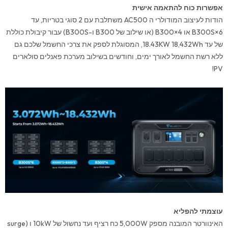
אפשרות כוח להתאמה אישית
הודות לעיצוב המודולרי ה AC500 משתלבת עם 2 סוגי בטריות, עד
6×B300S או 4×B300 (או שילוב של B300 ו-B300S) עבור קיבולת כוללת
של עד 18.43KW 18,432Wh, המסוגלת לספק את צרכי החשמל שלכם גם
ללא רשת החשמל לאורך ימים, וחודשים בשילוב מערכת פאנלים סולארים
PV!
עוצמתי להפליא
האינוורטר המובנה מספק 5,000W כח רציף ועד נחשול של 10kW ו (surge