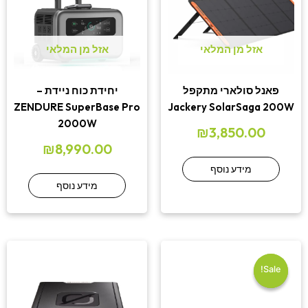
אזל מן המלאי
אזל מן המלאי
פאנל סולארי מתקפל
יחידת כוח ניידת –
ZENDURE SuperBase Pro
Jackery SolarSaga 200W
2000W
₪
3,850.00
₪
8,990.00
מידע נוסף
מידע נוסף
המחיר
המחיר
הנוכחי
המקורי
היה:
הוא:
Sale!
Sale!
₪1,290.00.
₪1,999.00.