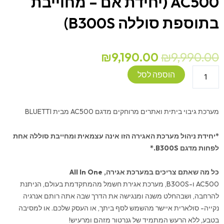
AC500 (יחידת אם – מחוייבת
בתוספת סוללה B300S)
המחיר
המחיר
₪
9,190.00
₪
9,990.00
המקורי
הנוכחי
כמות
הוספה לסל
היה:
הוא:
של
₪9,190.00.
₪9,990.00.
מערכת
גיבוי
מערכת גיבוי ביתית ואתרים מרוחקים מדגם AC500 מבית BLUETTI
ביתית
BLUETTI
*יחידת ניהול מערכת האגירה הזו אינה עצמאית ומחייבת סוללה אחת
-
לפחות מדגם B300S.*
AC500
(יחידת
כל מה שאתם צריכים במערכת אגירה, All In One
אם
AC500 ו-B300S, מערכת אגירת חשמל מהמתקדמת בעולם, הניתנת
-
להרחבה, ושבהחלט משנה ומנגישה את הדרך שבה אתה רותם אנרגיה
מחוייבת
נקייה- סולארית איישר מהשמש לסף ביתך, או העסק שלכם. או למסיבה
בתוספת
בטבע, ללא הרעש המתמיד של גנרטור מזהם ומרעיש!