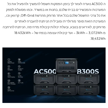
סוללה
ה AC500 נועדה לעזור לך בזמן הפסקות חשמל להמשיך ולהפעיל את כל
B300S)
המערכות והמכשירים בבית שלכם, בחנות או במשרד. וכמו מסוגלת לספק
את כל צרכי החשמל שלכם בכל אתר מרוחק מהרשת Off-Grid, קרוואן וכו.,
המערכת הזאת סופר מודולרית ומובילית הניתנת להעברה לאתרים
מרוחקים, לאירועים בטבע, ובעלת יכולות קיבולת מדהימה, הניתנת להרחבה
מ 3kWh – 3,072Wh – ועד קיבולת עצומה בנפח של 18.432kWh –
18,432Wh.